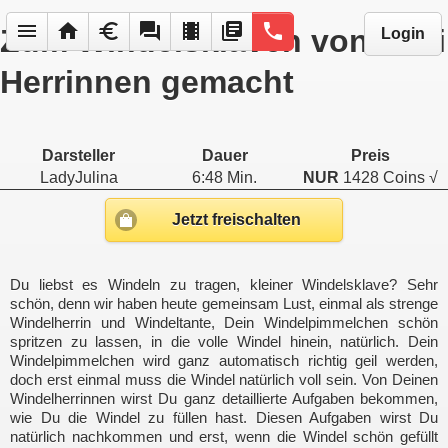
menu
home
euro
forum
local_movies
library_books
phone
Zum Windelsklaven von zwei
Login
Herrinnen gemacht
Darsteller
Dauer
Preis
LadyJulina
6:48 Min.
NUR
1428 Coins √
Jetzt freischalten
Du liebst es Windeln zu tragen, kleiner Windelsklave? Sehr
schön, denn wir haben heute gemeinsam Lust, einmal als strenge
Windelherrin und Windeltante, Dein Windelpimmelchen schön
spritzen zu lassen, in die volle Windel hinein, natürlich. Dein
Windelpimmelchen wird ganz automatisch richtig geil werden,
doch erst einmal muss die Windel natürlich voll sein. Von Deinen
Windelherrinnen wirst Du ganz detaillierte Aufgaben bekommen,
wie Du die Windel zu füllen hast. Diesen Aufgaben wirst Du
natürlich nachkommen und erst, wenn die Windel schön gefüllt