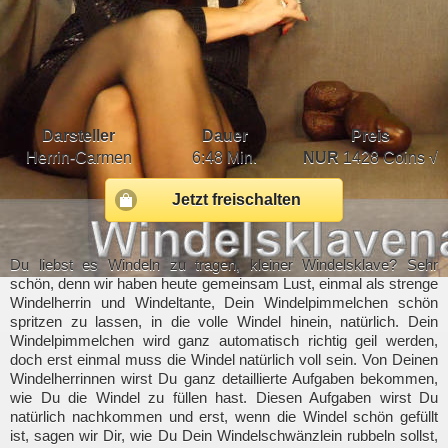
Darsteller
Dauer
Preis
Herrin-Carmen
6:48 Min.
NUR
1428 Coins √
Jetzt freischalten
Du liebst es Windeln zu tragen, kleiner Windelsklave? Sehr
schön, denn wir haben heute gemeinsam Lust, einmal als strenge
Windelherrin und Windeltante, Dein Windelpimmelchen schön
spritzen zu lassen, in die volle Windel hinein, natürlich. Dein
Windelpimmelchen wird ganz automatisch richtig geil werden,
doch erst einmal muss die Windel natürlich voll sein. Von Deinen
Windelherrinnen wirst Du ganz detaillierte Aufgaben bekommen,
wie Du die Windel zu füllen hast. Diesen Aufgaben wirst Du
natürlich nachkommen und erst, wenn die Windel schön gefüllt
ist, sagen wir Dir, wie Du Dein Windelschwänzlein rubbeln sollst,