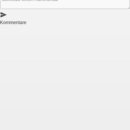
send
Kommentare