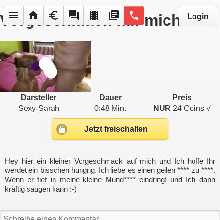
menu
home
euro
forum
local_movies
library_books
phone
Vorgeschmack auf mich
Login
Darsteller
Dauer
Preis
Sexy-Sarah
0:48 Min.
NUR
24 Coins √
Jetzt freischalten
Hey hier ein kleiner Vorgeschmack auf mich und Ich hoffe Ihr
werdet ein bisschen hungrig. Ich liebe es einen geilen **** zu ****.
Wenn er tief in meine kleine Mund**** eindringt und Ich dann
kräftig saugen kann :-)