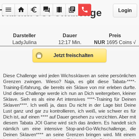
menu
home
euro
forum
local_movies
library_books
phone
Tabata JOI Challenge
Login
Darsteller
Dauer
Preis
LadyJulina
12:17 Min.
NUR
1695 Coins √
Jetzt freischalten
Diese Challenge wird jeden Wichssklaven an seine persönlichen
Grenzen zwingen. Wieso? Naja, es gibt diese Tabata-****-
Training-Erfahrung, die bereits ein Sklave von mir erleben durfte.
Und diese Challenge werde ich nun an Dich weitergeben, kleiner
Sklave. Sieh es als eine Art intensives ****-Training für Deinen
Sklaven****. Ich weiß ja, dass Du nicht in der Lage bist Deine
Lust ganz und gar zu kontrollieren, ich weiß, wie schwer es für
Dich ist, auf einen **** auf Dauer gesehen zu verzichten. Aber mit
diesem Tabata JOI Game wird sich das ändern. Es handelt sich
nämlich um eine intensive Stop-and-Go-Wichschallenge, die
Deinen Sklaven**** an seine Grenzen bringen wird. Mit einem