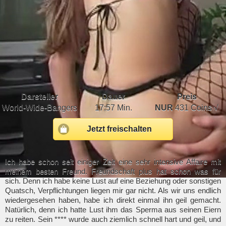
Darsteller
Dauer
Preis
World-Wide-Bangers
17:57 Min.
NUR
431 Coins √
Jetzt freischalten
Ich habe schon seit einiger Zeit eine sehr intensive Affaire mit
meinem besten Freund. Freundschaft plus hat schon was für
sich. Denn ich habe keine Lust auf eine Beziehung oder sonstigen
Quatsch, Verpflichtungen liegen mir gar nicht. Als wir uns endlich
wiedergesehen haben, habe ich direkt einmal ihn geil gemacht.
Natürlich, denn ich hatte Lust ihm das Sperma aus seinen Eiern
zu reiten. Sein **** wurde auch ziemlich schnell hart und geil, und