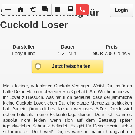
menu
home
euro
forum
local_movies
library_books
phone
Schluckerziehung für
Login
Cuckold Loser
Darsteller
Dauer
Preis
LadyJulina
5:21 Min.
NUR
738 Coins √
Jetzt freischalten
Mein kleiner, willenloser Cuckold-Versager. Weißt Du, natürlich
hatte Deine Herrin mal wieder Spaß gehabt. Am Wochenende war
ihr Lover zu Besuch, was natürlich bedeutet, dass der jämmliche
kleine Cuckold Loser, eben Du, eine ganze Menge zu schlucken
hat. So ein jämmerliches kleinen wertloses Stück Dreck wird
schon bald als meine Fickunterlage dienen. Denn ich kann es
absolut nicht leiden, wenn sich auf dem Bettzeug später
irgendwelcher Schmutz befindet. Es gibt für Deine Herrin nichts
schlimmeres. Doch weißt Du, es wäre mir natürlich unglaublich