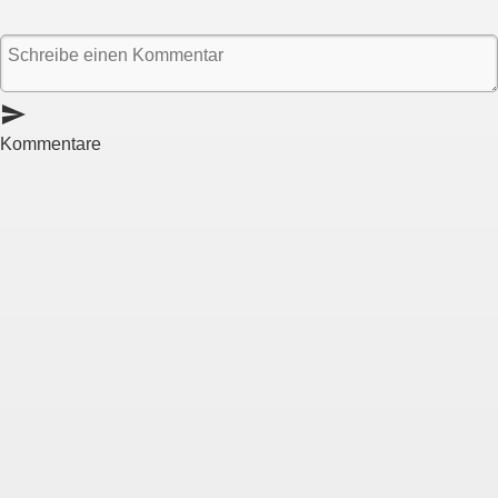
send
Kommentare