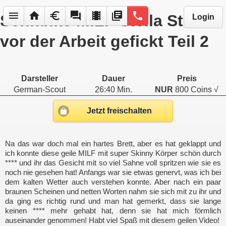
menu
home
euro
forum
local_movies
library_books
phone
Schlanke MILF Stella Star
Login
vor der Arbeit gefickt Teil 2
Darsteller
Dauer
Preis
German-Scout
26:40 Min.
NUR
800 Coins √
Jetzt freischalten
Na das war doch mal ein hartes Brett, aber es hat geklappt und
ich konnte diese geile MILF mit super Skinny Körper schön durch
**** und ihr das Gesicht mit so viel Sahne voll spritzen wie sie es
noch nie gesehen hat! Anfangs war sie etwas genervt, was ich bei
dem kalten Wetter auch verstehen konnte. Aber nach ein paar
braunen Scheinen und netten Worten nahm sie sich mit zu ihr und
da ging es richtig rund und man hat gemerkt, dass sie lange
keinen **** mehr gehabt hat, denn sie hat mich förmlich
auseinander genommen! Habt viel Spaß mit diesem geilen Video!