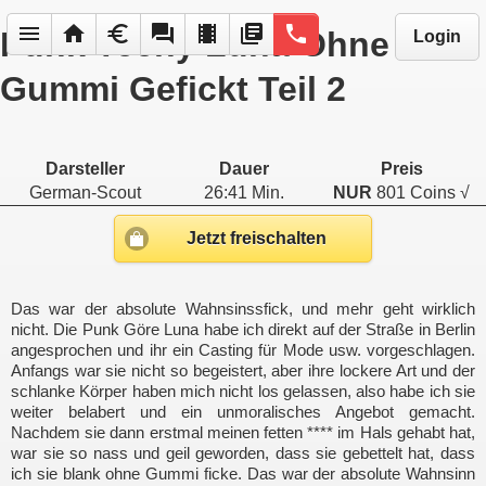
menu
home
euro
forum
local_movies
library_books
phone
Punk Teeny Luna Ohne
Login
Gummi Gefickt Teil 2
Darsteller
Dauer
Preis
German-Scout
26:41 Min.
NUR
801 Coins √
Jetzt freischalten
Das war der absolute Wahnsinssfick, und mehr geht wirklich
nicht. Die Punk Göre Luna habe ich direkt auf der Straße in Berlin
angesprochen und ihr ein Casting für Mode usw. vorgeschlagen.
Anfangs war sie nicht so begeistert, aber ihre lockere Art und der
schlanke Körper haben mich nicht los gelassen, also habe ich sie
weiter belabert und ein unmoralisches Angebot gemacht.
Nachdem sie dann erstmal meinen fetten **** im Hals gehabt hat,
war sie so nass und geil geworden, dass sie gebettelt hat, dass
ich sie blank ohne Gummi ficke. Das war der absolute Wahnsinn