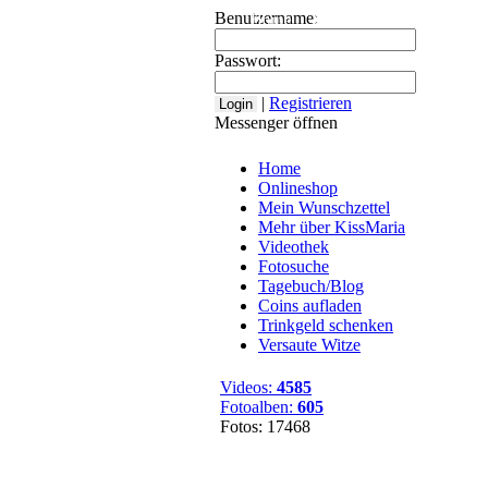
Benutzername:
Home
Onlineshop
Mein Wuns
Passwort:
|
Registrieren
Messenger öffnen
Home
Onlineshop
Mein Wunschzettel
Mehr über KissMaria
Videothek
Fotosuche
Tagebuch/Blog
Coins aufladen
Trinkgeld schenken
Versaute Witze
Videos:
4585
Fotoalben:
605
Fotos: 17468