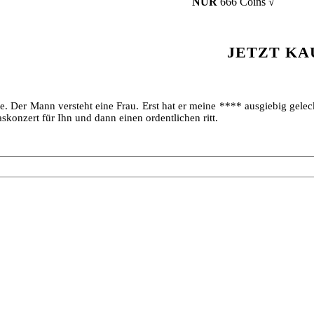
NUR
666 Coins √
JETZT KA
te. Der Mann versteht eine Frau. Erst hat er meine **** ausgiebig gele
skonzert für Ihn und dann einen ordentlichen ritt.