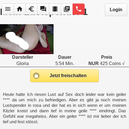
menu
home
euro
forum
local_movies
library_books
phone
Mein Lustspender 1
Login
Darsteller
Dauer
Preis
Gloria
5:54 Min.
NUR
425 Coins √
Jetzt freischalten
Heute hatte Ich riesen Lust auf Sex doch leider war kein geiler
**** da um mich zu befriedigen. Aber es gibt ja noch meinen
Lustspender in rosa und der hat es in sich wenn er um meinen
Kitzler kreist und dann tief in meine geile **** eindringt. Das
Gefühl war megaheiss. Aber ein geiler **** ist mir lieber der ich
tief und fest stösst.