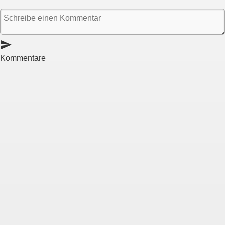
send
Kommentare