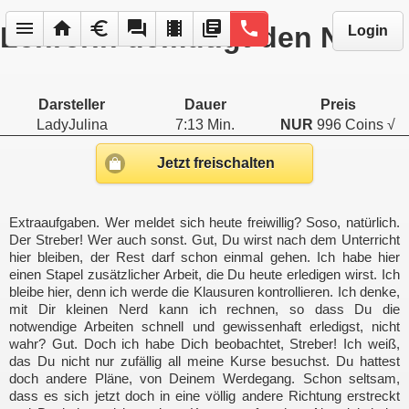
menu
home
euro
forum
local_movies
library_books
phone
Lehrerin demütigt den Nerd
Login
Darsteller
Dauer
Preis
LadyJulina
7:13 Min.
NUR
996 Coins √
Jetzt freischalten
Extraaufgaben. Wer meldet sich heute freiwillig? Soso, natürlich.
Der Streber! Wer auch sonst. Gut, Du wirst nach dem Unterricht
hier bleiben, der Rest darf schon einmal gehen. Ich habe hier
einen Stapel zusätzlicher Arbeit, die Du heute erledigen wirst. Ich
bleibe hier, denn ich werde die Klausuren kontrollieren. Ich denke,
mit Dir kleinen Nerd kann ich rechnen, so dass Du die
notwendige Arbeiten schnell und gewissenhaft erledigst, nicht
wahr? Gut. Doch ich habe Dich beobachtet, Streber! Ich weiß,
das Du nicht nur zufällig all meine Kurse besuchst. Du hattest
doch andere Pläne, von Deinem Werdegang. Schon seltsam,
dass es sich jetzt doch in eine völlig andere Richtung erstreckt