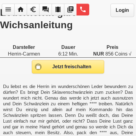
menu
home
euro
forum
local_movies
library_books
phone
Lederherrin gibt
Login
Wichsanleitung
Darsteller
Dauer
Preis
Herrin-Carmen
6:12 Min.
NUR
856 Coins √
Jetzt freischalten
Du liebst es die Herrin im wunderschönen Leder bewundern zu
dürfen? Es bringt Dein Sklavenschwänzlein zum zucken? Das
wundert mich nicht. Genau das werde ich jetzt auch ausnutzen
und Dein Schwänzlein zu einem heftigen **** treiben. Natürlich
wirst Du einzig und allein auf mein Kommando hin das
Schwänzlein spritzen lassen. Denn Du weißt doch, das Deine
Lust einfach nur mir gehört, oder nicht? Dass Deine Lust ganz
und gar in meine Hand gehört und genau so werde ich Dich da
auch steuern, mein Besitz. Also, pack den **** aus, Deine