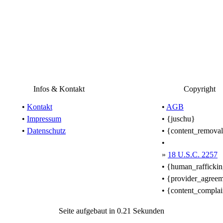
Infos & Kontakt
Copyright
•
Kontakt
•
AGB
•
Impressum
• {juschu}
•
Datenschutz
• {content_remova
•
»
18 U.S.C. 2257
• {human_rafficki
• {provider_agree
• {content_complai
Seite aufgebaut in 0.21 Sekunden