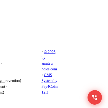
•
© 2026
by
l}
amateur-
holes.com
•
CMS
ng_prevention}
System by
ment}
Pay4Coins
nt}
12.3
phone_in_talk