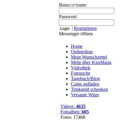
Benutzername:
Home
Onlineshop
Mein Wuns
Passwort:
|
Registrieren
Messenger öffnen
Home
Onlineshop
Mein Wunschzettel
Mehr über KissMaria
Videothek
Fotosuche
Tagebuch/Blog
Coins aufladen
Trinkgeld schenken
Versaute Witze
Videos:
4635
Fotoalben:
605
Fotos: 17468