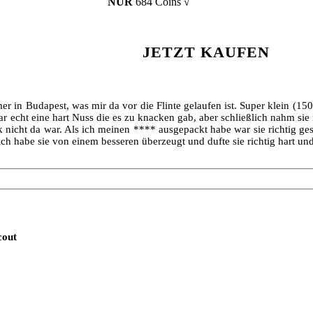
NUR
684 Coins √
JETZT KAUFEN
in Budapest, was mir da vor die Flinte gelaufen ist. Super klein (15
r echt eine hart Nuss die es zu knacken gab, aber schließlich nahm sie
nicht da war. Als ich meinen **** ausgepackt habe war sie richtig g
r ich habe sie von einem besseren überzeugt und dufte sie richtig hart
cout