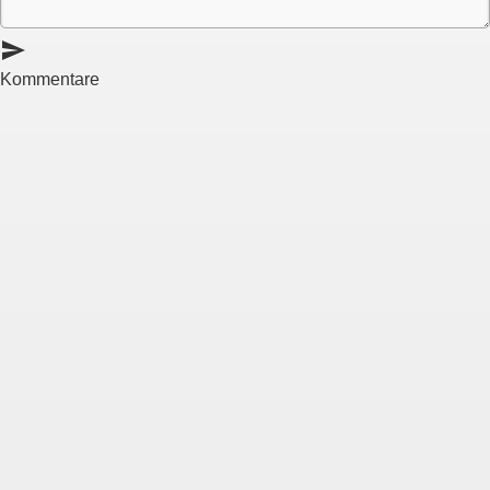
send
Kommentare