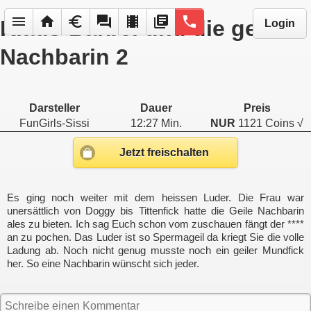
menu
home
euro
forum
local_movies
library_books
phone
Klaus-Bärbel und die geile
Login
Nachbarin 2
Darsteller
Dauer
Preis
FunGirls-Sissi
12:27 Min.
NUR
1121 Coins √
Jetzt freischalten
Es ging noch weiter mit dem heissen Luder. Die Frau war
unersättlich von Doggy bis Tittenfick hatte die Geile Nachbarin
ales zu bieten. Ich sag Euch schon vom zuschauen fängt der ****
an zu pochen. Das Luder ist so Spermageil da kriegt Sie die volle
Ladung ab. Noch nicht genug musste noch ein geiler Mundfick
her. So eine Nachbarin wünscht sich jeder.