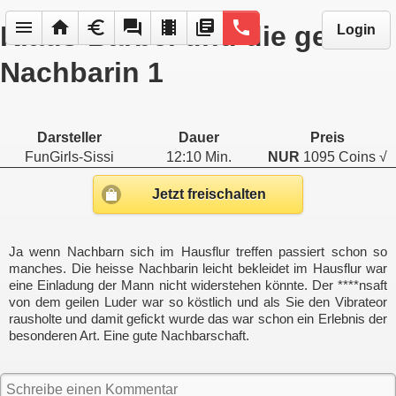
menu
home
euro
forum
local_movies
library_books
phone
Klaus-Bärbel und die geile
Login
Nachbarin 1
Darsteller
Dauer
Preis
FunGirls-Sissi
12:10 Min.
NUR
1095 Coins √
Jetzt freischalten
Ja wenn Nachbarn sich im Hausflur treffen passiert schon so
manches. Die heisse Nachbarin leicht bekleidet im Hausflur war
eine Einladung der Mann nicht widerstehen könnte. Der ****nsaft
von dem geilen Luder war so köstlich und als Sie den Vibrateor
rausholte und damit gefickt wurde das war schon ein Erlebnis der
besonderen Art. Eine gute Nachbarschaft.