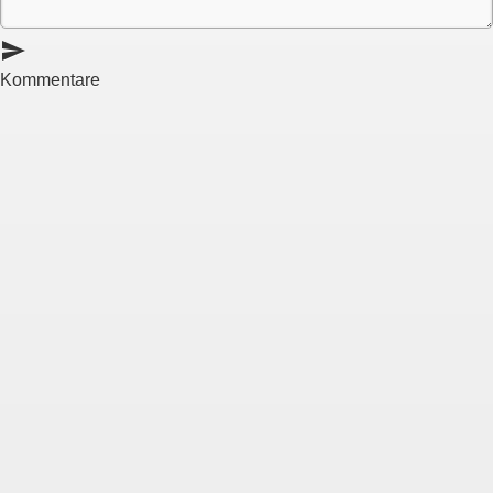
send
Kommentare