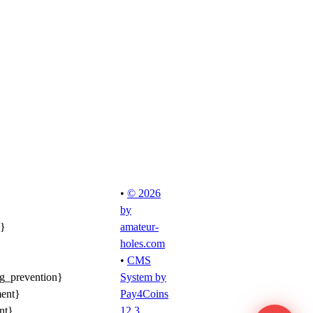
•
© 2026
by
l}
amateur-
holes.com
•
CMS
ng_prevention}
System by
ment}
Pay4Coins
nt}
12.3