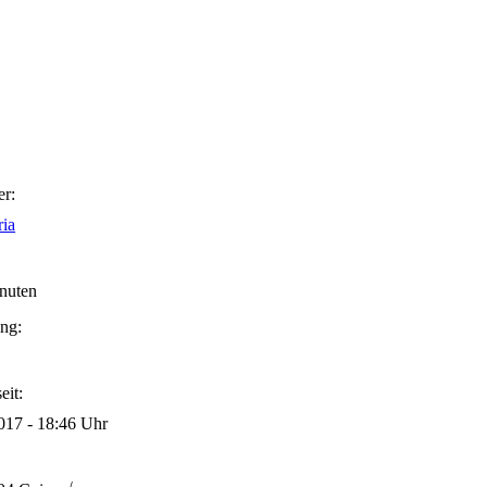
er:
ia
nuten
ng:
eit:
017 - 18:46 Uhr