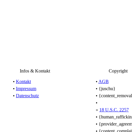
Infos & Kontakt
Copyright
•
Kontakt
•
AGB
•
Impressum
• {juschu}
•
Datenschutz
• {content_remova
•
»
18 U.S.C. 2257
• {human_rafficki
• {provider_agree
• {content_complai