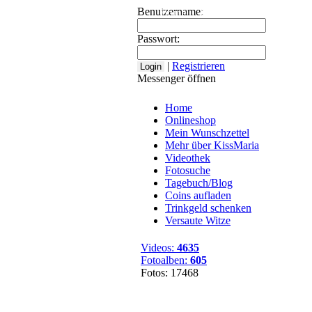
Benutzername:
Home
Onlineshop
Mein Wuns
Passwort:
|
Registrieren
Messenger öffnen
Home
Onlineshop
Mein Wunschzettel
Mehr über KissMaria
Videothek
Fotosuche
Tagebuch/Blog
Coins aufladen
Trinkgeld schenken
Versaute Witze
Videos:
4635
Fotoalben:
605
Fotos: 17468