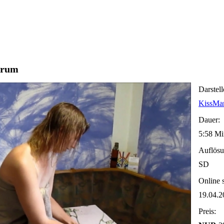
 rum
Darstell
KissMar
Dauer:
5:58 Mi
Auflösu
SD
Online s
19.04.2
Preis: