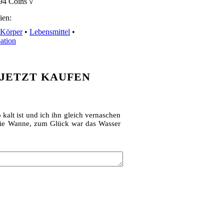
94 Coins √
ien:
 Körper
•
Lebensmittel
•
ation
JETZT KAUFEN
kalt ist und ich ihn gleich vernaschen
n die Wanne, zum Glück war das Wasser