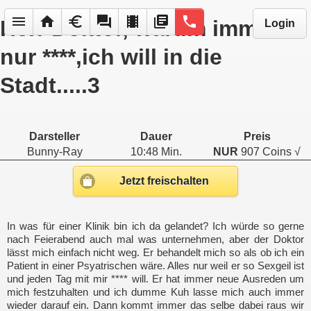
menu
home
euro
forum
local_movies
library_books
phone
Herr Doktor, warum immer
Login
nur ****,ich will in die
Stadt.....3
Darsteller
Dauer
Preis
Bunny-Ray
10:48 Min.
NUR
907 Coins √
Jetzt freischalten
In was für einer Klinik bin ich da gelandet? Ich würde so gerne
nach Feierabend auch mal was unternehmen, aber der Doktor
lässt mich einfach nicht weg. Er behandelt mich so als ob ich ein
Patient in einer Psyatrischen wäre. Alles nur weil er so Sexgeil ist
und jeden Tag mit mir **** will. Er hat immer neue Ausreden um
mich festzuhalten und ich dumme Kuh lasse mich auch immer
wieder darauf ein. Dann kommt immer das selbe dabei raus wir