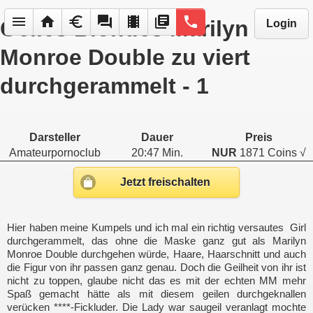
menu
home
euro
forum
local_movies
library_books
phone
Geiles Blondes Marilyn
Login
Monroe Double zu viert
durchgerammelt - 1
Darsteller
Dauer
Preis
Amateurpornoclub
20:47 Min.
NUR
1871 Coins √
Jetzt freischalten
Hier haben meine Kumpels und ich mal ein richtig versautes Girl
durchgerammelt, das ohne die Maske ganz gut als Marilyn
Monroe Double durchgehen würde, Haare, Haarschnitt und auch
die Figur von ihr passen ganz genau. Doch die Geilheit von ihr ist
nicht zu toppen, glaube nicht das es mit der echten MM mehr
Spaß gemacht hätte als mit diesem geilen durchgeknallen
verücken ****-Fickluder. Die Lady war saugeil veranlagt mochte