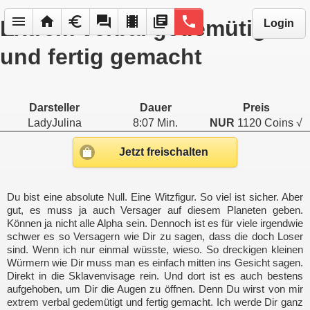
menu
home
euro
forum
local_movies
library_books
phone
Extrem verbal gedemütigt
Login
und fertig gemacht
Darsteller
Dauer
Preis
LadyJulina
8:07 Min.
NUR
1120 Coins √
Jetzt freischalten
Du bist eine absolute Null. Eine Witzfigur. So viel ist sicher. Aber
gut, es muss ja auch Versager auf diesem Planeten geben.
Können ja nicht alle Alpha sein. Dennoch ist es für viele irgendwie
schwer es so Versagern wie Dir zu sagen, dass die doch Loser
sind. Wenn ich nur einmal wüsste, wieso. So dreckigen kleinen
Würmern wie Dir muss man es einfach mitten ins Gesicht sagen.
Direkt in die Sklavenvisage rein. Und dort ist es auch bestens
aufgehoben, um Dir die Augen zu öffnen. Denn Du wirst von mir
extrem verbal gedemütigt und fertig gemacht. Ich werde Dir ganz