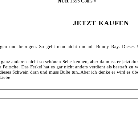
NUR
1395 Coins √
JETZT KAUFEN
gen und betrogen. So geht man nicht um mit Bunny Ray. Dieses 
r ganz anderen nicht so schönen Seite kennen, aber da muss er jetzt du
 Peitsche. Das Ferkel hat es gar nicht anders verdient als bestraft zu
dieses Schwein dran und muss Buße tun..Aber ich denke er wird es übe
 Liebe
y