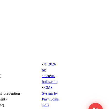
•
© 2026
by
l}
amateur-
holes.com
•
CMS
ng_prevention}
System by
ment}
Pay4Coins
nt}
12.3