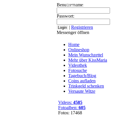
Benutzername:
Home
Onlineshop
Mein Wuns
Passwort:
|
Registrieren
Messenger öffnen
Home
Onlineshop
Mein Wunschzettel
Mehr über KissMaria
Videothek
Fotosuche
Tagebuch/Blog
Coins aufladen
Trinkgeld schenken
Versaute Witze
Videos:
4585
Fotoalben:
605
Fotos: 17468