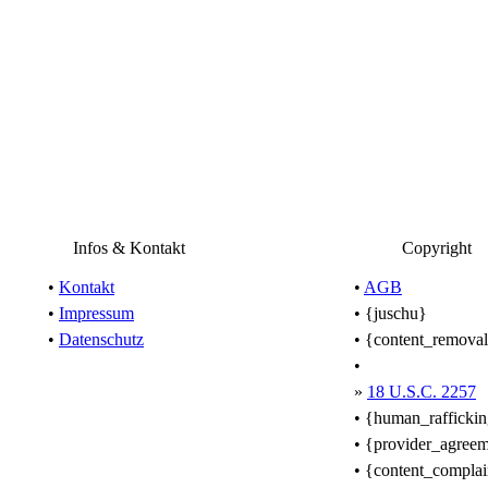
Infos & Kontakt
Copyright
•
Kontakt
•
AGB
•
Impressum
• {juschu}
•
Datenschutz
• {content_remova
•
»
18 U.S.C. 2257
• {human_rafficki
• {provider_agree
• {content_complai