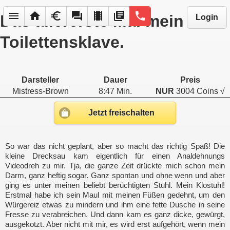
menu
home
euro
forum
local_movies
library_books
phone
Das allererste Mal mein
Login
Toilettensklave.
Darsteller
Dauer
Preis
Mistress-Brown
8:47 Min.
NUR
3004 Coins √
Jetzt freischalten
So war das nicht geplant, aber so macht das richtig Spaß! Die
kleine Drecksau kam eigentlich für einen Analdehnungs
Videodreh zu mir. Tja, die ganze Zeit drückte mich schon mein
Darm, ganz heftig sogar. Ganz spontan und ohne wenn und aber
ging es unter meinen beliebt berüchtigten Stuhl. Mein Klostuhl!
Erstmal habe ich sein Maul mit meinen Füßen gedehnt, um den
Würgereiz etwas zu mindern und ihm eine fette Dusche in seine
Fresse zu verabreichen. Und dann kam es ganz dicke, gewürgt,
ausgekotzt. Aber nicht mit mir, es wird erst aufgehört, wenn mein