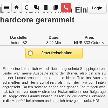
menu
home
euro
forum
local_movies
library_books
phone
DOGGYBITCH nach Einkauf
Login
hardcore gerammelt
Darsteller
Dauer
Preis
hotride82
3:42 Min.
NUR
333 Coins √
Jetzt freischalten
Eine kleine Luxusbitch wie ich liebt ausgedehnte Shoppingtouren.
Leider war meine Ausbeute nicht der Burner, also bin ich zu
meiner Luxuskarosse zurück um die kleine Tüte ins Auto zu
schmeißen und Heim zu fahren, als mich der Typ von hinten
angrapscht. Da ich sowieso schon den ganzen Tag ****geil war,
hab ich mich von dem wildfremden Ficker mitten in der Tiefgarage
im Doggy ohne Gummi knallen lassen und die ganze Ficksahne
in die Maul**** bekommen und natürlich brav geschluckt. HD!