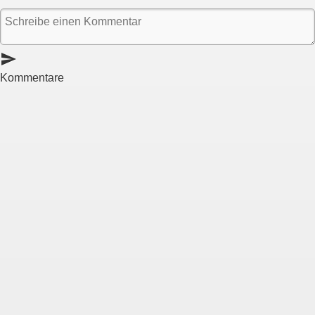
send
Kommentare