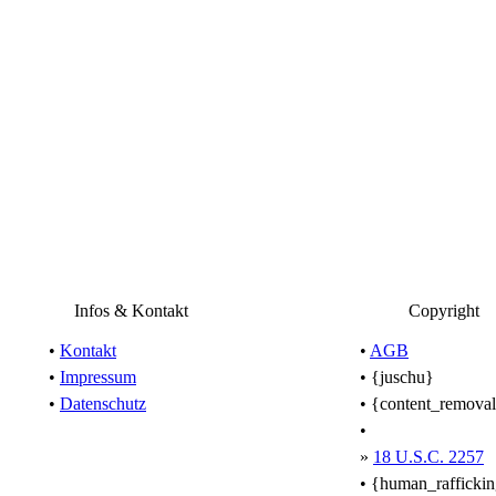
Infos & Kontakt
Copyright
•
Kontakt
•
AGB
•
Impressum
• {juschu}
•
Datenschutz
• {content_remova
•
»
18 U.S.C. 2257
• {human_rafficki