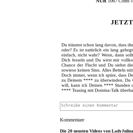
NUR
1067 Coins 
JETZ
Du träumst schon lang davon, dass d
oder? Es ist natürlich ein lang gehe
einfach, nicht wahr? Wenn, dann sollt
Dich fesseln und Du wirst mir vollkomm
Chance der Flucht und Du siehst die
sowieso keinen Sinn. Alles Betteln nü
Doch immer, wenn ich spüre, dass De
zu Deinem **** zu überwinden. Du wi
will, kann ich Deinen **** Stunden 
**** Teasing mit Domina-Talk überh
Kommentare
Die 20 neusten Videos von LadyJulin