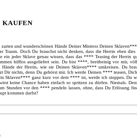
√
T KAUFEN
ie zarten und wunderschönen Hände Deiner Mistress Deinen Sklaven***
gter Traum. Doch Du brauchst nicht denken, dass die Herrin eben dies 
e ein jeder Sklave genau wissen, dass das **** Teasing der Herrin qu
en hilflos ausgeliefert sein. Du bist ****, breitbeinig vor mir, völli
 Hände der Herrin, wie sie Deinen Sklaven**** umkreisen. Du brauch
tzt Dir nichts, denn Du gehörst mir. Ich werde Deinen **** teasen, Dich
in Sklaven**** ganz kurz vor dem **** ist, werde ich stoppen. Du wi
rst keine Chance haben einfach so spritzen zu dürfen. Niemals. Denn
um Stunden vor den **** pendeln lassen, ohne, dass Du Erlösung fin
aupt kommen darfst?
a