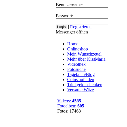
Benutzername:
Home
Onlineshop
Mein Wuns
Passwort:
|
Registrieren
Messenger öffnen
Home
Onlineshop
Mein Wunschzettel
Mehr über KissMaria
Videothek
Fotosuche
Tagebuch/Blog
Coins aufladen
Trinkgeld schenken
Versaute Witze
Videos:
4585
Fotoalben:
605
Fotos: 17468