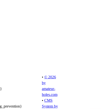
•
© 2026
by
l}
amateur-
holes.com
•
CMS
ng_prevention}
System by