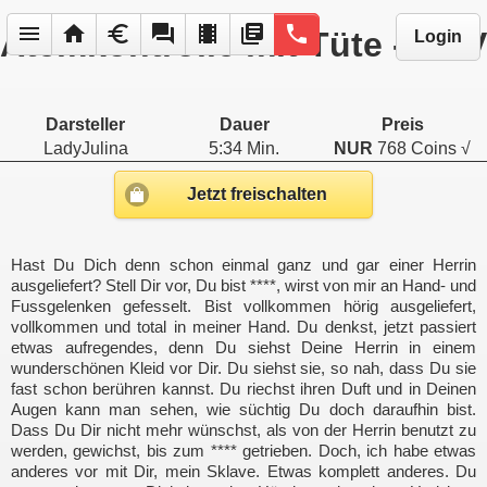
menu
home
euro
forum
local_movies
library_books
phone
Atemkontrolle mit Tüte - POV
Login
Darsteller
Dauer
Preis
LadyJulina
5:34 Min.
NUR
768 Coins √
Jetzt freischalten
Hast Du Dich denn schon einmal ganz und gar einer Herrin
ausgeliefert? Stell Dir vor, Du bist ****, wirst von mir an Hand- und
Fussgelenken gefesselt. Bist vollkommen hörig ausgeliefert,
vollkommen und total in meiner Hand. Du denkst, jetzt passiert
etwas aufregendes, denn Du siehst Deine Herrin in einem
wunderschönen Kleid vor Dir. Du siehst sie, so nah, dass Du sie
fast schon berühren kannst. Du riechst ihren Duft und in Deinen
Augen kann man sehen, wie süchtig Du doch daraufhin bist.
Dass Du Dir nicht mehr wünschst, als von der Herrin benutzt zu
werden, gewichst, bis zum **** getrieben. Doch, ich habe etwas
anderes vor mit Dir, mein Sklave. Etwas komplett anderes. Du