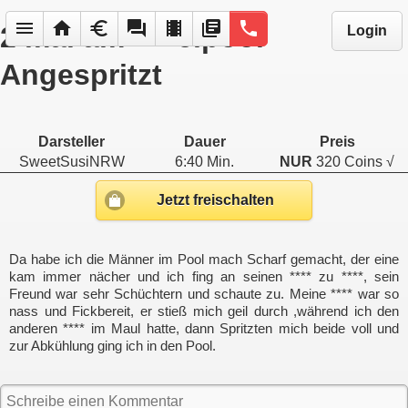
menu
home
euro
forum
local_movies
library_books
phone
2 mal am ****elpool
Login
Angespritzt
Darsteller
Dauer
Preis
SweetSusiNRW
6:40 Min.
NUR
320 Coins √
Jetzt freischalten
Da habe ich die Männer im Pool mach Scharf gemacht, der eine
kam immer nächer und ich fing an seinen **** zu ****, sein
Freund war sehr Schüchtern und schaute zu. Meine **** war so
nass und Fickbereit, er stieß mich geil durch ,während ich den
anderen **** im Maul hatte, dann Spritzten mich beide voll und
zur Abkühlung ging ich in den Pool.