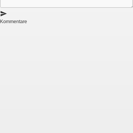
send
Kommentare