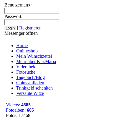
Benutzername:
Home
Onlineshop
Mein Wunschzettel
Mehr über
Passwort:
|
Registrieren
Messenger öffnen
Home
Onlineshop
Mein Wunschzettel
Mehr über KissMaria
Videothek
Fotosuche
Tagebuch/Blog
Coins aufladen
Trinkgeld schenken
Versaute Witze
Videos:
4585
Fotoalben:
605
Fotos: 17468