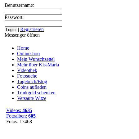
Benutzername:
Home
Onlineshop
Mein Wunschzettel
Mehr über
Passwort:
|
Registrieren
Messenger öffnen
Home
Onlineshop
Mein Wunschzettel
Mehr über KissMaria
Videothek
Fotosuche
Tagebuch/Blog
Coins aufladen
Trinkgeld schenken
Versaute Witze
Videos:
4635
Fotoalben:
605
Fotos: 17468