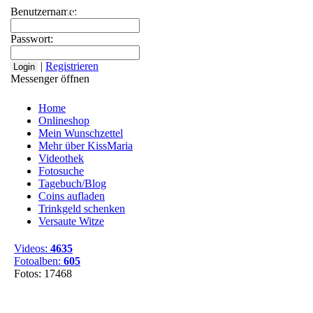
Benutzername:
Home
Onlineshop
Mein Wunschzettel
Mehr über
Passwort:
|
Registrieren
Messenger öffnen
Home
Onlineshop
Mein Wunschzettel
Mehr über KissMaria
Videothek
Fotosuche
Tagebuch/Blog
Coins aufladen
Trinkgeld schenken
Versaute Witze
Videos:
4635
Fotoalben:
605
Fotos: 17468